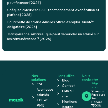
peut financer [2026]
Chèques-vacances CSE : fonctionnement, exonération et
plafond [2026]
Fourchette de salaire dans les offres d’emploi : bientôt
obligatoire [2026]
Transparence salariale : que peut demander un salarié sur
les rémunérations ? [2026]
Nos
Liens utiles
Nous
solutions
contacter
Blog
Siège
CSE
Contact
social
Avantages
Plan du
91 rue du
salariés
Faubourg
site
Saint
TPE et
Mentions
Honoré
PME
75008
légales